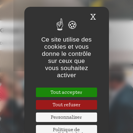
X
Masquer 
Groupe scolaire Niki-de-Saint-Phalle 3
Ce site utilise des
Dans la BCD.
cookies et vous
donne le contrôle
sur ceux que
vous souhaitez
activer
Tout accepter
Tout refuser
Personnaliser
Politique de