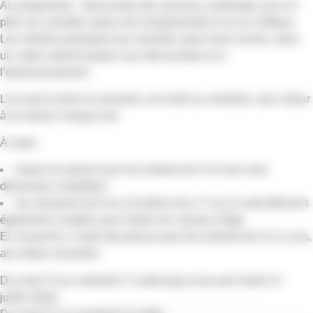
Au programme : découverte des animaux, jardinage, jeux en
plein air, activités autour de la biodiversité et vie au château.
Les enfants participent aux activités selon leurs envies, dans
un cadre naturel propice aux découvertes et à
l’épanouissement.
L’accueil se fait à la semaine, du lundi au vendredi, avec retour
à la maison chaque soir.
À noter :
toutes les places pour les enfants de 4 à 6 ans sont
désormais complètes ;
les semaines du 6 au 10 juillet et du 17 au 21 août affichent
également complet, pour toutes les classes d’âge.
En revanche, il reste des places pour les enfants de 6 à 11 ans,
aux dates suivantes :
Du lundi 13 au vendredi 17 juillet (pas d’accueil mardi 14
juillet, férié)