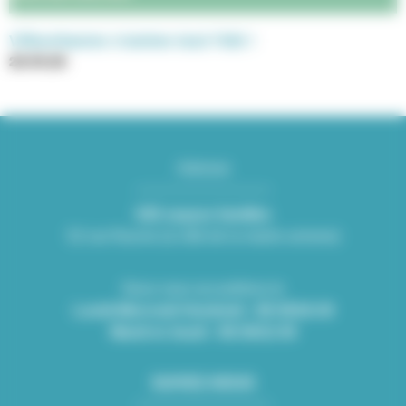
Villeurbanne s’anime tout l’été !
26.06.26
Adresse
KID espace familles
Mairie de Villeurbanne
52 rue Racine (à côté de la mairie annexe)
CS 65051 69601 Villeurbanne cedex
Nous vous accueillons le
Lundi-Mercredi-Vendredi : 08:30/16:30
Mardi et Jeudi : 08:30/12:45
SUIVEZ-NOUS