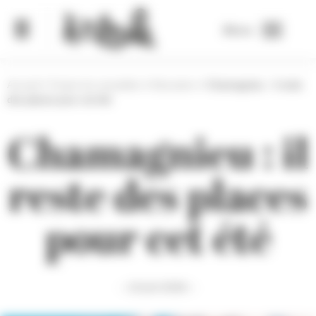
Panneau de gestion des cookies
Menu
Accueil
>
Toutes les actualités
>
Education
>
Chamagnieu : il reste
des places pour cet été
Chamagnieu : il
reste des places
pour cet été
— 10 juin 2026 —