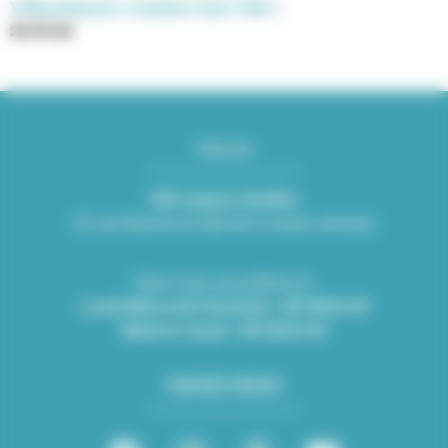
Villeurbanne s’anime tout l’été !
26.06.26
Adresse
KID espace familles
Mairie de Villeurbanne
52 rue Racine (à côté de la mairie annexe)
CS 65051 69601 Villeurbanne cedex
Nous vous accueillons le
Lundi-Mercredi-Vendredi : 08:30/16:30
Mardi et Jeudi : 08:30/12:45
SUIVEZ-NOUS