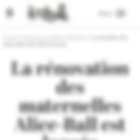
Panneau de gestion des cookies
Menu
Accueil
>
Toutes les actualités
>
Education
>
La rénovation des
maternelles Alice-Ball est lancée
La rénovation
des
maternelles
Alice-Ball est