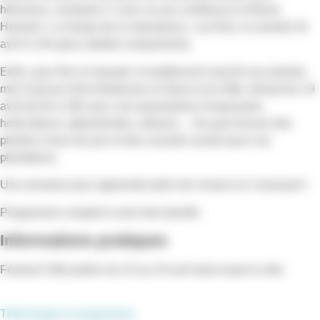
hérissons, vendredi 17 avril, et une conférence d’Olivier
Hamant « Le temps de la robustesse » au Rize, le samedi 18
avril à 14h (pour adultes uniquement).
Enfin, pour finir en beauté, le traditionnel marché aux plantes
met l’avenue Henri-Barbusse en fleurs et en fête, dimanche 19
avril de 9h à 18h avec une quarantaine d’exposants,
horticulteurs, pépiniéristes, artisans… De quoi trouver des
plantes à tous les prix et des conseils avisés pour vos
plantations.
Une semaine pour apprendre plein de choses en s’amusant !
Programme complet à venir très bientôt.
Informations pratiques
Festival Côté jardins du 15 au 19 avril dans toute la ville.
Télécharger le programme