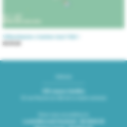
Villeurbanne s’anime tout l’été !
26.06.26
Adresse
KID espace familles
Mairie de Villeurbanne
52 rue Racine (à côté de la mairie annexe)
CS 65051 69601 Villeurbanne cedex
Nous vous accueillons le
Lundi-Mercredi-Vendredi : 08:30/16:30