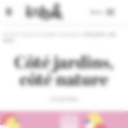
Panneau de gestion des cookies
Menu
Accueil
>
Toutes les actualités
>
Education
>
Côté jardins, côté
nature
Côté jardins,
côté nature
— 12 mars 2026 —