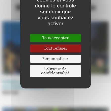
donne le contrôle
Nos autres actualités
sur ceux que
vous souhaitez
activer
Tout accepter
Tout refuser
Personnaliser
Politique de
confidentialité
Cinéma en plein air : quand ont lieu les
prochaines séances ?
08.07.26