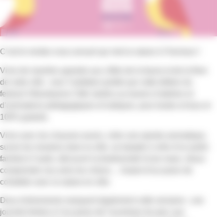
C’est le rendez-vous annuel qui met la nature à l’honneur !
Vivre de manière apaisée aux côtés de la faune et de la flore
de notre ville : voici l’ambition portée par cette édition du
festival Villeurbanne Côté Jardins au travers d’ateliers et
d’animations pédagogiques et ludiques, pour toutes et tous et
100% gratuits.
Vivre avec les chauves-souris, créer une spirale aromatique,
suivre les moutons dans la ville, se balader à vélo d’un jardin
familial à l’autre, découvrir la biodiversité d’une mare, mieux
comprendre nos amis les chiens… Autant d’occasion de
cohabiter avec la nature en ville.
Deux évènements marquent également cette semaine : une
journée festive à l’occasion de l’ouverture du parc aux