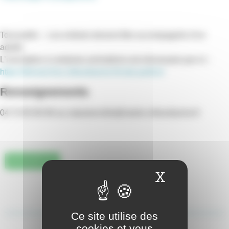
Tout public – Les enfants doivent être accompagnés d’un
adulte.
L’inscription à certaines animations est nécessaire par ici :
https://demarches.villeurbanne.fr/cote-jardins/
Renseignements
04 72 65 80 90 ou natureenville@mairie-villeurbanne.fr
EDUCATION
X
Masquer 
Ce site utilise des
cookies et vous