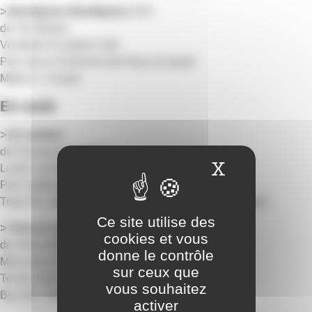
> Beetlejuice Beetlejuice
(VF)
de Tim Burton
Vendredi 31 juillet à 22h
Parc de la Commune-de-Paris (Cusset)
Métro A : Cusset
En août
> En fanfare
de Emmanuel Courcol
X
Masquer 
Lundi 3 août à 21h30
Parc Vaillant-Couturier (Grandclément)
Tram T6 : Gare de VilleurbanneTB12 ou C11 : Bernaix
Ce site utilise des
> Flow, le chat qui n’avait plus peur de l’eau
cookies et vous
de Gints Zilbalodis
donne le contrôle
Mercredi 26 août à 21h30
sur ceux que
Terrain Pélisson (Buers)
vous souhaitez
Bus 69 : Pierre Joseph Proudhon
activer