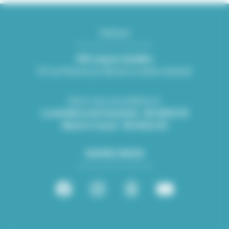
Adresse
KID espace familles
Mairie de Villeurbanne
52 rue Racine (à côté de la mairie annexe)
CS 65051 69601 Villeurbanne cedex
Nous vous accueillons le
Lundi-Mercredi-Vendredi : 08:30/16:30
Mardi et Jeudi : 08:30/12:45
SUIVEZ-NOUS