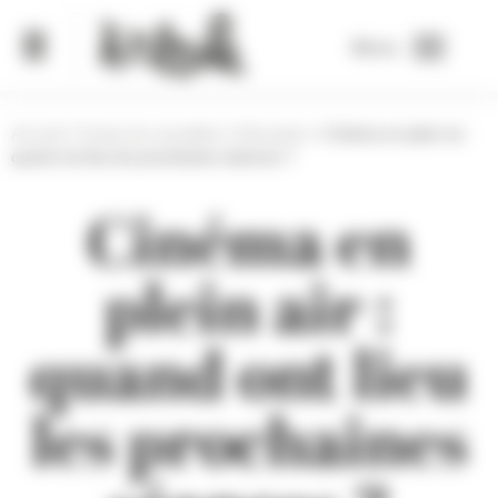
Panneau de gestion des cookies
Menu
Accueil
>
Toutes les actualités
>
Education
>
Cinéma en plein air :
quand ont lieu les prochaines séances ?
Cinéma en
plein air :
quand ont lieu
les prochaines