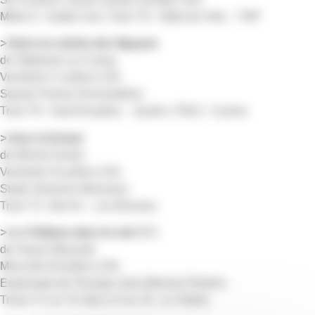
Métro A : Gratte-Ciel | Tram T6 : Hôtel de Ville – TNP
> Dans la cuisine des Nguyen
de Stéphane Ly-Cuong
Vendredi 17 juillet à 22h
Square Florian (Ferrandière)
Tram T6 : Saint-Exupéry – Jaurès | TB12 : Cyrano
> Azur et Asmar
de Michel Ocelot
Vendredi 24 juillet à 22h
Stade Séverine (Brosses)
Tram T3 : Bel Air – Les Brosses
> Le Château dans le ciel
(VF)
de Hayao Miyazaki
Mercredi 29 juillet à 22h
Esplanade de l’Europe Jean-Monnet (Tonkin)
Trams T1 ou T4, Bus C2 ou 70 : Le Tonkin