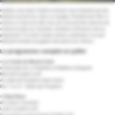
Installez-vous dans l’herbe et laissez-vous emporter par des
histoires qui font rire, rêver ou voyager. Pendant tout l’été, le
cinéma Le Zola et la ville vous ont concocté des séances de
cinéma en plein air. Aventure, émotions et frissons sont au
programme ! Et avant chaque séance, participez à un quiz
interactif et tentez de gagner des places de cinéma !
Le programme complet en juillet
> Le Comte de Monte-Cristo
d’Alexandre de La Patellière et Matthieu Delaporte
Mercredi 8 juillet à 22h
Au stade de Peupliers (Saint-Jean)
Bus 7 ou 37 : Stade des Peupliers
> Vingt Dieux
de Louise Couvoisier
Lundi 13 juillet à 22h
Sur la place Lazare-Goujon (Gratte-Ciel)