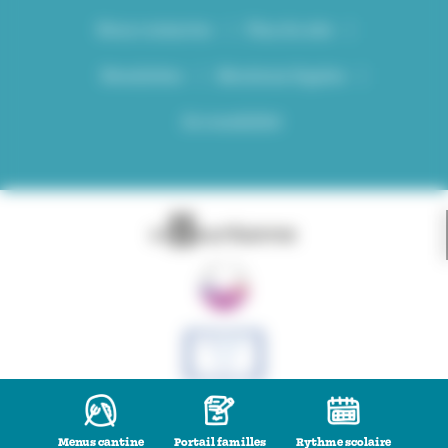
Nous contacter
Plan du site
Newsletter
Mentions légales
Accessibilité
Menus cantine
Portail familles
Rythme scolaire